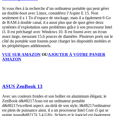
Si vous êtes à la recherche d’un ordinateur portable qui peut gérer
un double-boot avec Linux, considérez l’Aspire E 15. Non
seulement il a 1 To d’espace de stockage, mais il a également 6 Go
de RAM à double canal, il a aussi plus que de quoi gérer deux
systèmes d’exploitation sans problèmes grâce à son processeur Intel
i3. Il est préchargé avec Windows 10. Il est fourni avec un écran
assez large, mesurant 15,6 pouces de diamètre. Plusieurs ports sur le
côté du portable sont fournis pour charger les dispositifs mobiles et
les périphériques additionnels.
VUE SUR AMAZON
OU
AJOUTER À VOTRE PANIER
AMAZON
ASUS ZenBook 13
Avec ses couleurs froides et son boîtier en aluminium élégant, le
ZenBook d&#8217Asus est un ordinateur portable
d&#8217excellent aspect. au-delà de son style, l&#8217ordinateur
est plein de puissance ainsi. il a un processeur Intel Core i5 qui se
pointe jusqu&#8217à 3,4 GHz. fichiers et le logiciel est également