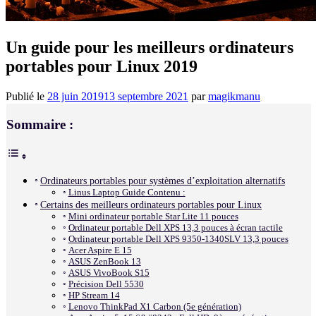
Un guide pour les meilleurs ordinateurs
portables pour Linux 2019
Publié le
28 juin 2019
13 septembre 2021
par
magikmanu
Sommaire :
Ordinateurs portables pour systèmes d’exploitation alternatifs
Linus Laptop Guide Contenu :
Certains des meilleurs ordinateurs portables pour Linux
Mini ordinateur portable Star Lite 11 pouces
Ordinateur portable Dell XPS 13,3 pouces à écran tactile
Ordinateur portable Dell XPS 9350-1340SLV 13,3 pouces
Acer Aspire E 15
ASUS ZenBook 13
ASUS VivoBook S15
Précision Dell 5530
HP Stream 14
Lenovo ThinkPad X1 Carbon (5e génération)