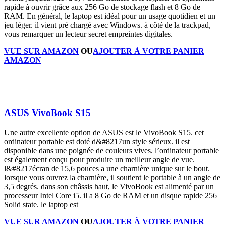
rapide à ouvrir grâce aux 256 Go de stockage flash et 8 Go de
RAM. En général, le laptop est idéal pour un usage quotidien et un
jeu léger. il vient pré chargé avec Windows. à côté de la trackpad,
vous remarquer un lecteur secret empreintes digitales.
VUE SUR AMAZON
OU
AJOUTER À VOTRE PANIER
AMAZON
ASUS VivoBook S15
Une autre excellente option de ASUS est le VivoBook S15. cet
ordinateur portable est doté d&#8217un style sérieux. il est
disponible dans une poignée de couleurs vives. l’ordinateur portable
est également conçu pour produire un meilleur angle de vue.
l&#8217écran de 15,6 pouces a une charnière unique sur le bout.
lorsque vous ouvrez la charnière, il soutient le portable à un angle de
3,5 degrés. dans son châssis haut, le VivoBook est alimenté par un
processeur Intel Core i5. il a 8 Go de RAM et un disque rapide 256
Solid state. le laptop est
VUE SUR AMAZON
OU
AJOUTER À VOTRE PANIER