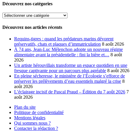
Découvrez nos catégories
Découvrez
nos
catégories
Découvrez nos articles récents
Requins-tigres : quand les prédateurs marins dévorent
préservatifs, chats et plaques d’immatriculation
8 août 2026
À 74 ans, Jean-Luc Mélenchon adopte un nouveau régime
alimentaire avant la présidentielle : fini la bière et…
8 août
2026
Un artiste hérouvillais transforme un espace quotidien en une
fresque captivante pour un parcours plus agréable
8 août 2026
En pleine sécheresse, le ministère de l’Écologie s’efforce de
préserver les prélèvements d’eau essentiels malgré la crise
8
août 2026
L’éclairage incisif de Pascal Praud – Édition du 7 août 2026
7
août 2026
Plan du site
Politique de confidentialité
Mentions légales
Qui sommes nous ?
Contacter la rédaction ?