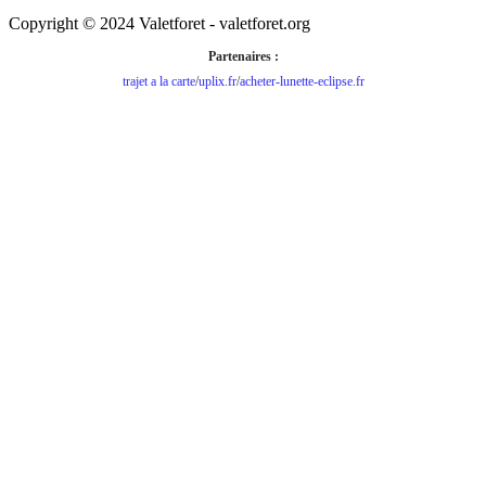
Copyright © 2024 Valetforet - valetforet.org
Partenaires :
trajet a la carte
/
uplix.fr
/
acheter-lunette-eclipse.fr