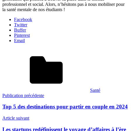
professionnel et social. Alors, n’hésitons pas à nous mobiliser pour
la santé mentale de nos étudiants !
Facebook
Twitter
Buffer
Pinterest
Email
Santé
Navigation
Publication précédente
de
Top 5 des destinations pour partir en couple en 2024
l’article
Article suivant
Les startups redéfinissent le voyage d’affaires à l’ère