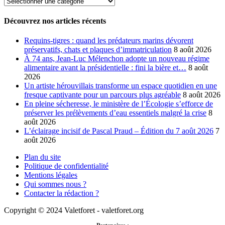
Découvrez
nos
catégories
Découvrez nos articles récents
Requins-tigres : quand les prédateurs marins dévorent
préservatifs, chats et plaques d’immatriculation
8 août 2026
À 74 ans, Jean-Luc Mélenchon adopte un nouveau régime
alimentaire avant la présidentielle : fini la bière et…
8 août
2026
Un artiste hérouvillais transforme un espace quotidien en une
fresque captivante pour un parcours plus agréable
8 août 2026
En pleine sécheresse, le ministère de l’Écologie s’efforce de
préserver les prélèvements d’eau essentiels malgré la crise
8
août 2026
L’éclairage incisif de Pascal Praud – Édition du 7 août 2026
7
août 2026
Plan du site
Politique de confidentialité
Mentions légales
Qui sommes nous ?
Contacter la rédaction ?
Copyright © 2024 Valetforet - valetforet.org