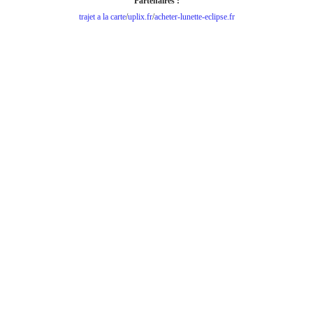
Partenaires :
trajet a la carte
/
uplix.fr
/
acheter-lunette-eclipse.fr