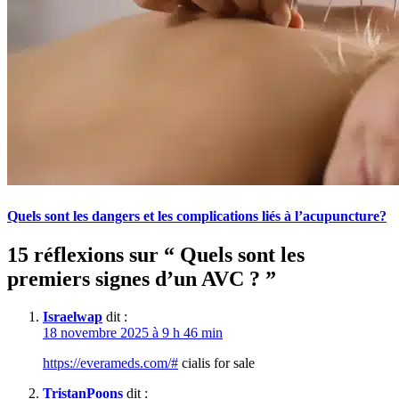
Quels sont les dangers et les complications liés à l’acupuncture?
15 réflexions sur “
Quels sont les
premiers signes d’un AVC ?
”
Israelwap
dit :
18 novembre 2025 à 9 h 46 min
https://everameds.com/#
cialis for sale
TristanPoons
dit :