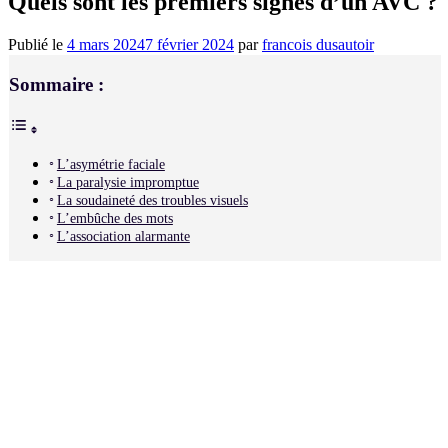
Quels sont les premiers signes d’un AVC ?
Publié le
4 mars 2024
7 février 2024
par
francois dusautoir
Sommaire :
L’asymétrie faciale
La paralysie impromptue
La soudaineté des troubles visuels
L’embûche des mots
L’association alarmante