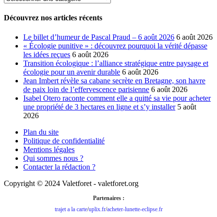
nos
catégories
Découvrez nos articles récents
Le billet d’humeur de Pascal Praud – 6 août 2026
6 août 2026
« Écologie punitive » : découvrez pourquoi la vérité dépasse
les idées reçues
6 août 2026
Transition écologique : l’alliance stratégique entre paysage et
écologie pour un avenir durable
6 août 2026
Jean Imbert révèle sa cabane secrète en Bretagne, son havre
de paix loin de l’effervescence parisienne
6 août 2026
Isabel Otero raconte comment elle a quitté sa vie pour acheter
une propriété de 3 hectares en ligne et s’y installer
5 août
2026
Plan du site
Politique de confidentialité
Mentions légales
Qui sommes nous ?
Contacter la rédaction ?
Copyright © 2024 Valetforet - valetforet.org
Partenaires :
trajet a la carte
/
uplix.fr
/
acheter-lunette-eclipse.fr