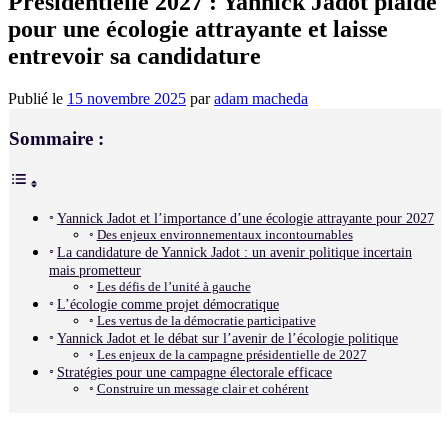
Présidentielle 2027 : Yannick Jadot plaide
pour une écologie attrayante et laisse
entrevoir sa candidature
Publié le
15 novembre 2025
par
adam macheda
Sommaire :
Yannick Jadot et l’importance d’une écologie attrayante pour 2027
Des enjeux environnementaux incontournables
La candidature de Yannick Jadot : un avenir politique incertain
mais prometteur
Les défis de l’unité à gauche
L’écologie comme projet démocratique
Les vertus de la démocratie participative
Yannick Jadot et le débat sur l’avenir de l’écologie politique
Les enjeux de la campagne présidentielle de 2027
Stratégies pour une campagne électorale efficace
Construire un message clair et cohérent