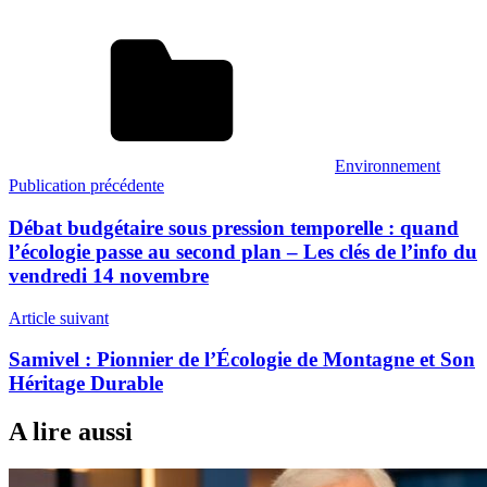
Environnement
Navigation
Publication précédente
de
Débat budgétaire sous pression temporelle : quand
l’article
l’écologie passe au second plan – Les clés de l’info du
vendredi 14 novembre
Article suivant
Samivel : Pionnier de l’Écologie de Montagne et Son
Héritage Durable
A lire aussi