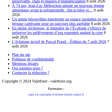
préservatifs, chats et plaques d’immatriculation
8 août 2026
À 74 ans, Jean-Luc Mélenchon adopte un nouveau régime
alimentaire avant la présidentielle : fini la bière et…
8 août
2026
Un artiste hérouvillais transforme un espace quotidien en une
fresque captivante pour un parcours plus agréable
8 août 2026
En pleine sécheresse, le ministère de l’Écologie s’efforce de
préserver les prélèvements d’eau essentiels malgré la crise
8
août 2026
L’éclairage incisif de Pascal Praud – Édition du 7 août 2026
7
août 2026
Plan du site
Politique de confidentialité
Mentions légales
Qui sommes nous ?
Contacter la rédaction ?
Copyright © 2024 Valetforet - valetforet.org
Partenaires :
trajet a la carte
/
uplix.fr
/
acheter-lunette-eclipse.fr