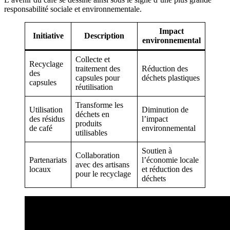
responsabilité sociale et environnementale.
Impact
Initiative
Description
environnemental
Collecte et
Recyclage
traitement des
Réduction des
des
capsules pour
déchets plastiques
capsules
réutilisation
Transforme les
Utilisation
Diminution de
déchets en
des résidus
l’impact
produits
de café
environnemental
utilisables
Soutien à
Collaboration
Partenariats
l’économie locale
avec des artisans
locaux
et réduction des
pour le recyclage
déchets