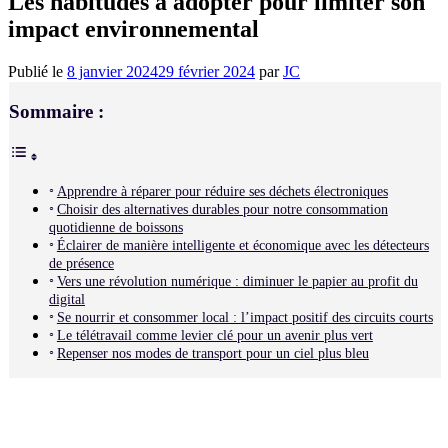
Les habitudes à adopter pour limiter son
impact environnemental
Publié le
8 janvier 2024
29 février 2024
par
JC
Sommaire :
Apprendre à réparer pour réduire ses déchets électroniques
Choisir des alternatives durables pour notre consommation
quotidienne de boissons
Éclairer de manière intelligente et économique avec les détecteurs
de présence
Vers une révolution numérique : diminuer le papier au profit du
digital
Se nourrir et consommer local : l’impact positif des circuits courts
Le télétravail comme levier clé pour un avenir plus vert
Repenser nos modes de transport pour un ciel plus bleu