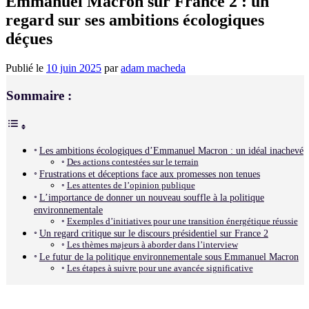
Emmanuel Macron sur France 2 : un
regard sur ses ambitions écologiques
déçues
Publié le
10 juin 2025
par
adam macheda
Sommaire :
Les ambitions écologiques d’Emmanuel Macron : un idéal inachevé
Des actions contestées sur le terrain
Frustrations et déceptions face aux promesses non tenues
Les attentes de l’opinion publique
L’importance de donner un nouveau souffle à la politique
environnementale
Exemples d’initiatives pour une transition énergétique réussie
Un regard critique sur le discours présidentiel sur France 2
Les thèmes majeurs à aborder dans l’interview
Le futur de la politique environnementale sous Emmanuel Macron
Les étapes à suivre pour une avancée significative