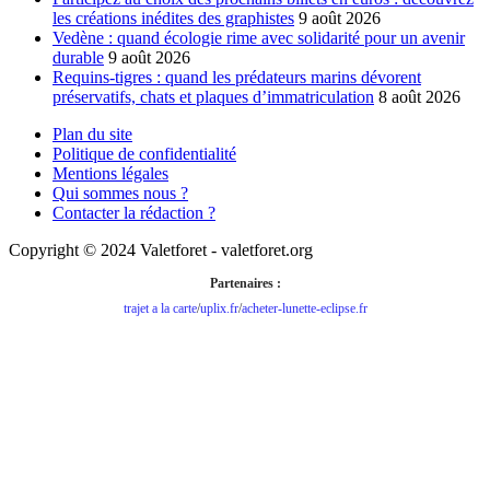
les créations inédites des graphistes
9 août 2026
Vedène : quand écologie rime avec solidarité pour un avenir
durable
9 août 2026
Requins-tigres : quand les prédateurs marins dévorent
préservatifs, chats et plaques d’immatriculation
8 août 2026
Plan du site
Politique de confidentialité
Mentions légales
Qui sommes nous ?
Contacter la rédaction ?
Copyright © 2024 Valetforet - valetforet.org
Partenaires :
trajet a la carte
/
uplix.fr
/
acheter-lunette-eclipse.fr