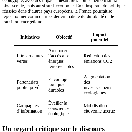
écologique, avec des impacts mesurables non seulement sur la
biodiversité, mais aussi sur l’économie. En s’inspirant de politiques
réussies dans d’autres pays européens, la France pourrait se
repositionner comme un leader en matière de durabilité et de
transition énergétique.
Impact
Initiatives
Objectif
potentiel
Améliorer
Infrastructures
l’accès aux
Reduction des
vertes
énergies
émissions CO2
renouvelables
Augmentation
Encourager
Partenariats
des
pratiques
public-privé
investissements
durables
écologiques
Éveiller la
Campagnes
Mobilisation
conscience
d’information
citoyenne accrue
écologique
Un regard critique sur le discours