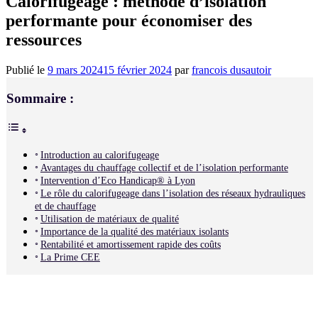
Calorifugeage : méthode d’isolation
performante pour économiser des
ressources
Publié le
9 mars 2024
15 février 2024
par
francois dusautoir
Sommaire :
Introduction au calorifugeage
Avantages du chauffage collectif et de l’isolation performante
Intervention d’Eco Handicap® à Lyon
Le rôle du calorifugeage dans l’isolation des réseaux hydrauliques
et de chauffage
Utilisation de matériaux de qualité
Importance de la qualité des matériaux isolants
Rentabilité et amortissement rapide des coûts
La Prime CEE