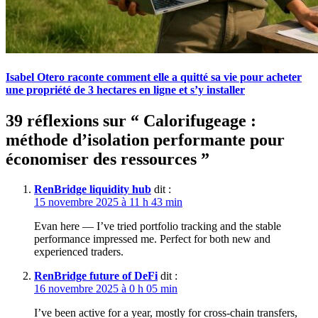
Isabel Otero raconte comment elle a quitté sa vie pour acheter
une propriété de 3 hectares en ligne et s’y installer
39 réflexions sur “
Calorifugeage :
méthode d’isolation performante pour
économiser des ressources
”
RenBridge liquidity hub
dit :
15 novembre 2025 à 11 h 43 min
Evan here — I’ve tried portfolio tracking and the stable
performance impressed me. Perfect for both new and
experienced traders.
RenBridge future of DeFi
dit :
16 novembre 2025 à 0 h 05 min
I’ve been active for a year, mostly for cross-chain transfers,