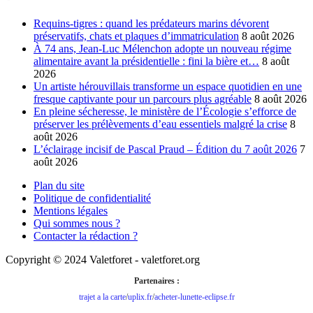
Requins-tigres : quand les prédateurs marins dévorent
préservatifs, chats et plaques d’immatriculation
8 août 2026
À 74 ans, Jean-Luc Mélenchon adopte un nouveau régime
alimentaire avant la présidentielle : fini la bière et…
8 août
2026
Un artiste hérouvillais transforme un espace quotidien en une
fresque captivante pour un parcours plus agréable
8 août 2026
En pleine sécheresse, le ministère de l’Écologie s’efforce de
préserver les prélèvements d’eau essentiels malgré la crise
8
août 2026
L’éclairage incisif de Pascal Praud – Édition du 7 août 2026
7
août 2026
Plan du site
Politique de confidentialité
Mentions légales
Qui sommes nous ?
Contacter la rédaction ?
Copyright © 2024 Valetforet - valetforet.org
Partenaires :
trajet a la carte
/
uplix.fr
/
acheter-lunette-eclipse.fr