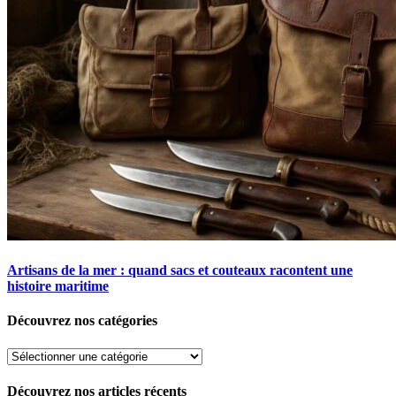
Artisans de la mer : quand sacs et couteaux racontent une
histoire maritime
Découvrez nos catégories
Découvrez
nos
catégories
Découvrez nos articles récents