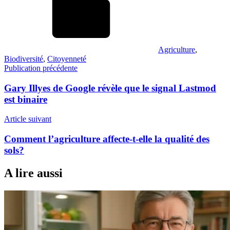
Agriculture
,
Biodiversité
,
Citoyenneté
Navigation
Publication précédente
de
Gary Illyes de Google révèle que le signal Lastmod
l’article
est binaire
Article suivant
Comment l’agriculture affecte-t-elle la qualité des
sols?
A lire aussi