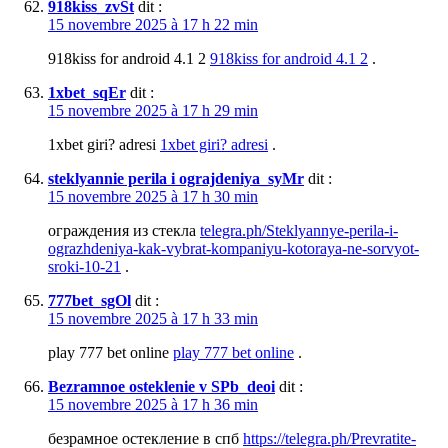
918kiss_zvSt
dit :
15 novembre 2025 à 17 h 22 min
918kiss for android 4.1 2
918kiss for android 4.1 2
.
1xbet_sqEr
dit :
15 novembre 2025 à 17 h 29 min
1xbet giri? adresi
1xbet giri? adresi
.
steklyannie perila i ograjdeniya_syMr
dit :
15 novembre 2025 à 17 h 30 min
ограждения из стекла
telegra.ph/Steklyannye-perila-i-
ograzhdeniya-kak-vybrat-kompaniyu-kotoraya-ne-sorvyot-
sroki-10-21
.
777bet_sgOl
dit :
15 novembre 2025 à 17 h 33 min
play 777 bet online
play 777 bet online
.
Bezramnoe osteklenie v SPb_deoi
dit :
15 novembre 2025 à 17 h 36 min
безрамное остекление в спб
https://telegra.ph/Prevratite-