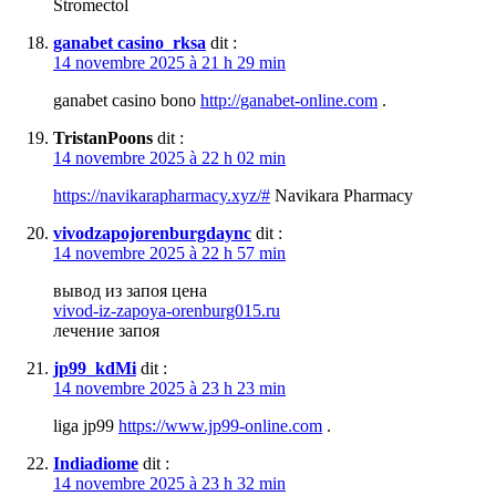
Stromectol
ganabet casino_rksa
dit :
14 novembre 2025 à 21 h 29 min
ganabet casino bono
http://ganabet-online.com
.
TristanPoons
dit :
14 novembre 2025 à 22 h 02 min
https://navikarapharmacy.xyz/#
Navikara Pharmacy
vivodzapojorenburgdaync
dit :
14 novembre 2025 à 22 h 57 min
вывод из запоя цена
vivod-iz-zapoya-orenburg015.ru
лечение запоя
jp99_kdMi
dit :
14 novembre 2025 à 23 h 23 min
liga jp99
https://www.jp99-online.com
.
Indiadiome
dit :
14 novembre 2025 à 23 h 32 min