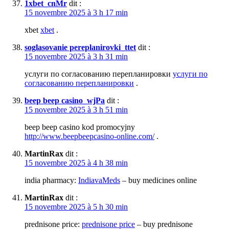
1xbet_cnMr
dit :
15 novembre 2025 à 3 h 17 min
xbet
xbet
.
soglasovanie pereplanirovki_ttet
dit :
15 novembre 2025 à 3 h 31 min
услуги по согласованию перепланировки
услуги по
согласованию перепланировки
.
beep beep casino_wjPa
dit :
15 novembre 2025 à 3 h 51 min
beep beep casino kod promocyjny
http://www.beepbeepcasino-online.com/
.
MartinRax
dit :
15 novembre 2025 à 4 h 38 min
india pharmacy:
IndiavaMeds
– buy medicines online
MartinRax
dit :
15 novembre 2025 à 5 h 30 min
prednisone price:
prednisone price
– buy prednisone