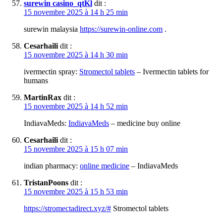
surewin casino_qtKl
dit :
15 novembre 2025 à 14 h 25 min
surewin malaysia
https://surewin-online.com
.
Cesarhaili
dit :
15 novembre 2025 à 14 h 30 min
ivermectin spray:
Stromectol tablets
– Ivermectin tablets for
humans
MartinRax
dit :
15 novembre 2025 à 14 h 52 min
IndiavaMeds:
IndiavaMeds
– medicine buy online
Cesarhaili
dit :
15 novembre 2025 à 15 h 07 min
indian pharmacy:
online medicine
– IndiavaMeds
TristanPoons
dit :
15 novembre 2025 à 15 h 53 min
https://stromectadirect.xyz/#
Stromectol tablets