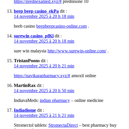
https://prednexamed.xyz/#
prednisone 10
beep beep casino_ekPa
dit :
14 novembre 2025 à 20 h 18 min
beeb casino
beepbeepcasino-online.com
.
surewin casino_pfKl
dit :
14 novembre 2025 à 20 h 18 min
sure win malaysia
http://www.surewin-online.com/
.
TristanPoons
dit :
14 novembre 2025 à 20 h 21 min
https://navikarapharmacy.xyz/#
amoxil online
MartinRax
dit :
14 novembre 2025 à 20 h 50 min
IndiavaMeds:
indian pharmacy
– online medicine
Indiadiome
dit :
14 novembre 2025 à 21 h 21 min
Stromectol tablets:
StromectaDirect
– best pharmacy buy