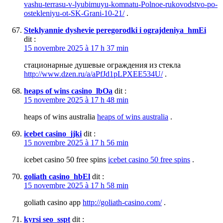
vashu-terrasu-v-lyubimuyu-komnatu-Polnoe-rukovodstvo-po-
ostekleniyu-ot-SK-Grani-10-21/
.
Steklyannie dyshevie peregorodki i ograjdeniya_hmEi
dit :
15 novembre 2025 à 17 h 37 min
стационарные душевые ограждения из стекла
http://www.dzen.ru/a/aPfJd1pLPXEE534U/
.
heaps of wins casino_lbOa
dit :
15 novembre 2025 à 17 h 48 min
heaps of wins australia
heaps of wins australia
.
icebet casino_jjki
dit :
15 novembre 2025 à 17 h 56 min
icebet casino 50 free spins
icebet casino 50 free spins
.
goliath casino_hbEl
dit :
15 novembre 2025 à 17 h 58 min
goliath casino app
http://goliath-casino.com/
.
kyrsi seo_sspt
dit :